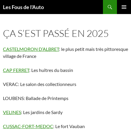
Aller
Recherche
Les Fous de l'Auto
au
MENU
contenu
PRINCI
ÇA S’EST PASSÉ EN 2025
CASTELMORON D’ALBRET
: le plus petit mais très pittoresque
village de France
CAP FERRET
: Les huîtres du bassin
VERAC: Le salon des collectionneurs
LOUBENS: Ballade de Printemps
VELINES
: Les jardins de Sardy
CUSSAC-FORT-MEDOC
: Le fort Vauban